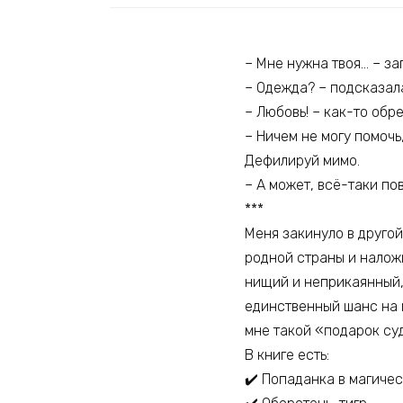
– Мне нужна твоя… – за
– Одежда? – подсказала
– Любовь! – как-то обр
– Ничем не могу помочь,
Дефилируй мимо.
– А может, всё-таки пов
***
Меня закинуло в другой
родной страны и наложи
нищий и неприкаянный, 
единственный шанс на и
мне такой «подарок су
В книге есть:
✔️ Попаданка в магиче