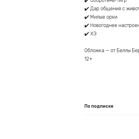
✔️ Оборотень-тигр
✔️ Дар общения с живо
✔️ Милые орки
✔️ Новогоднее настрое
✔️ ХЭ
Обложка — от Беллы Бе
12+
По подписке