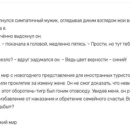
пнулся симпатичный мужик, оглядывая диким взглядом мои в
 я.
ечённо выдохнул он.
 – покачала я головой, медленно пятясь. – Прости, но тут те
езло? – вдруг задумался он. – Ведь цвет верности – синий!
 мир с новогоднего представления для иностранных туристов
ли проклятие за измену жене. Он не смог доказать, что нев
этот оборотень-тигр был гоним отовсюду. Увидев меня, он ре
збавление от наказания и обретение семейного счастья. Во
дьбы»?
ский мир