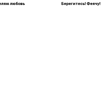
еляю любовь
Берегитесь! Феячу!