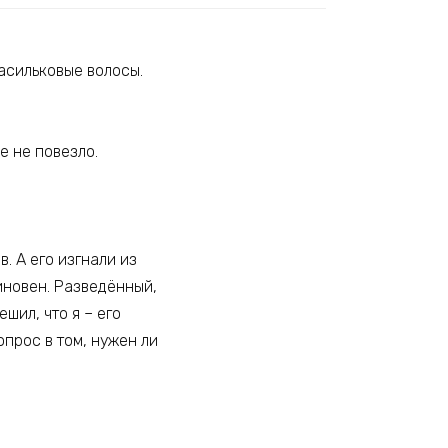
асильковые волосы.
бе не повезло.
. А его изгнали из
иновен. Разведённый,
шил, что я – его
прос в том, нужен ли