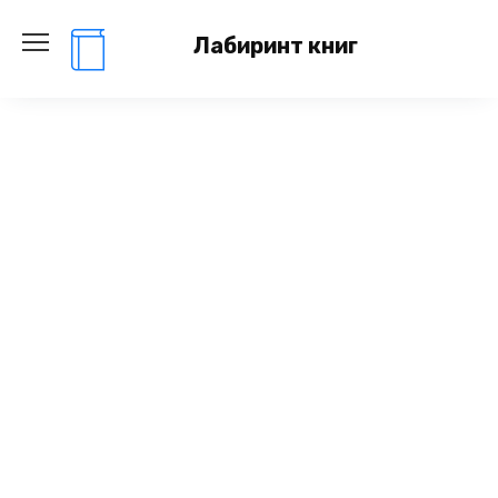
Перейти
к
Лабиринт книг
содержанию