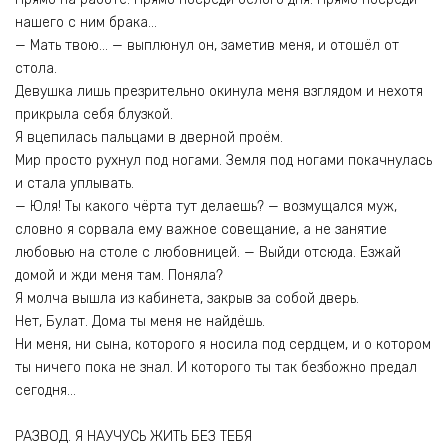
нашего с ним брака…
— Мать твою… — выплюнул он, заметив меня, и отошёл от
стола.
Девушка лишь презрительно окинула меня взглядом и нехотя
прикрыла себя блузкой.
Я вцепилась пальцами в дверной проём.
Мир просто рухнул под ногами. Земля под ногами покачнулась
и стала уплывать.
— Юля! Ты какого чёрта тут делаешь? — возмущался муж,
словно я сорвала ему важное совещание, а не занятие
любовью на столе с любовницей. — Выйди отсюда. Езжай
домой и жди меня там. Поняла?
Я молча вышла из кабинета, закрыв за собой дверь.
Нет, Булат. Дома ты меня не найдёшь.
Ни меня, ни сына, которого я носила под сердцем, и о котором
ты ничего пока не знал. И которого ты так безбожно предал
сегодня…
РАЗВОД. Я НАУЧУСЬ ЖИТЬ БЕЗ ТЕБЯ