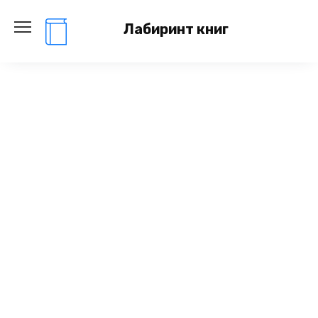
Перейти
к
Лабиринт книг
содержанию