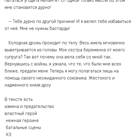
пытаться угодить Айланте? От одной только мысли об этом
мне становится дурно!
— Тебе дурно по другой причине! И я велел тебе избавиться
от неё. Мне не нужны бастарды!
Холодная дрожь проходит по телу. Весь хмель мгновенно
выветривается из головы. Моя сестра беременна от моего
супруга? Так вот почему она вела себя со мной так…
Вернувшись с войны, я узнала, что те, что были мне всех
ближе, предали меня. Теперь я могу полагаться лишь на
помощь своего неожиданного союзника. Жестокого и
надменного князя дроу.
В тексте есть:
измена и предательство
властный герой
нежная героиня
батальные сцены
ХЭ