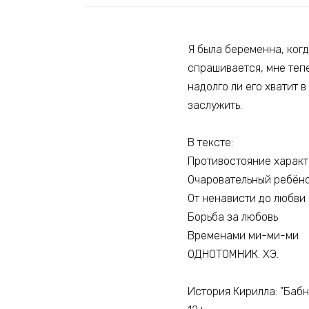
Я была беременна, когд
спрашивается, мне теп
надолго ли его хватит 
заслужить.
В тексте:
Противостояние харак
Очаровательный ребён
От ненависти до любви
Борьба за любовь
Временами ми-ми-ми
ОДНОТОМНИК. ХЭ.
История Кирилла: "Бабни