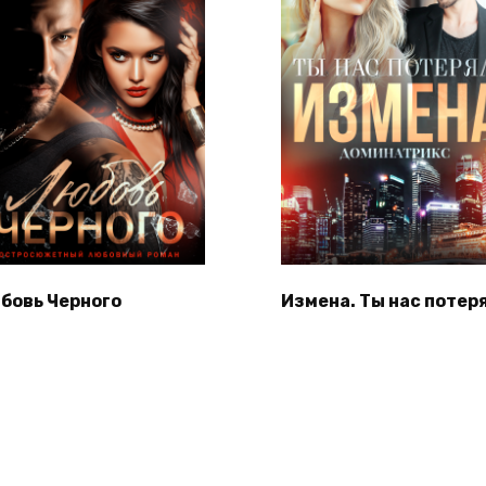
бовь Черного
Измена. Ты нас потер