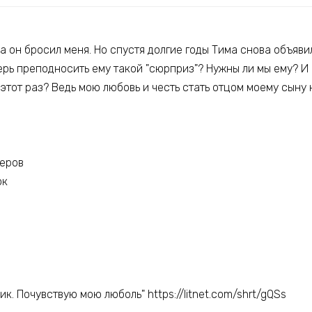
а он бросил меня. Но спустя долгие годы Тима снова объявил
ерь преподносить ему такой "сюрприз"? Нужны ли мы ему? И
в этот раз? Ведь мою любовь и честь стать отцом моему сын
теров
ок
к. Почувствую мою люболь" https://litnet.com/shrt/gQSs