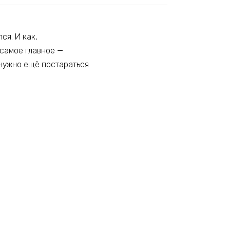
ся. И как,
 самое главное —
у нужно ещё постараться