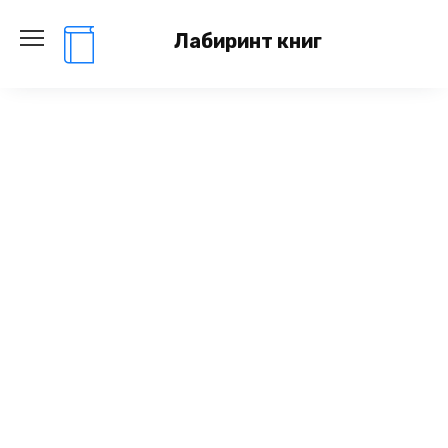
Перейти
к
Лабиринт книг
содержанию