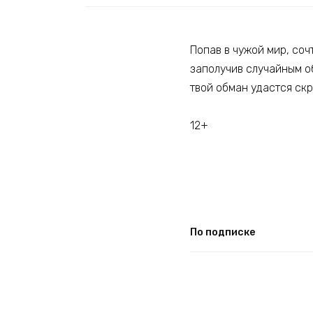
Попав в чужой мир, сочт
заполучив случайным о
твой обман удастся скр
12+
По подписке