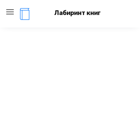
Перейти
к
Лабиринт книг
содержанию