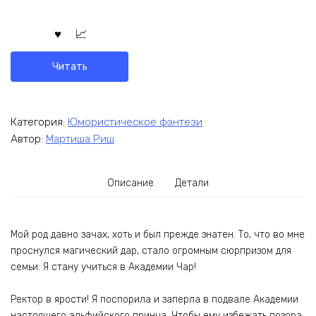
Читать
Категория:
Юмористическое фэнтези
Автор:
Мартиша Риш
Описание
Детали
Мой род давно зачах, хоть и был прежде знатен. То, что во мне
проснулся магический дар, стало огромным сюрпризом для
семьи. Я стану учиться в Академии Чар!
Ректор в ярости! Я поспорила и заперла в подвале Академии
настоящего эльфийского принца. Чтобы ему избежать позора,