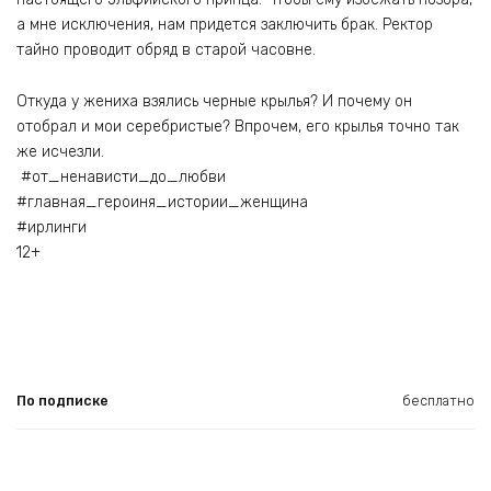
а мне исключения, нам придется заключить брак. Ректор
тайно проводит обряд в старой часовне.
Откуда у жениха взялись черные крылья? И почему он
отобрал и мои серебристые? Впрочем, его крылья точно так
же исчезли.
#от_ненависти_до_любви
#главная_героиня_истории_женщина
#ирлинги
12+
По подписке
бесплатно