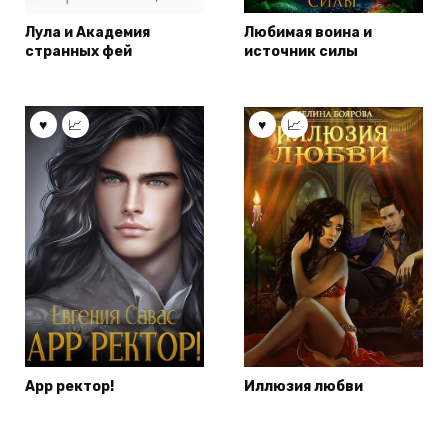
Лула и Академия
Любимая воина и
странных фей
источник силы
Арр ректор!
Иллюзия любви