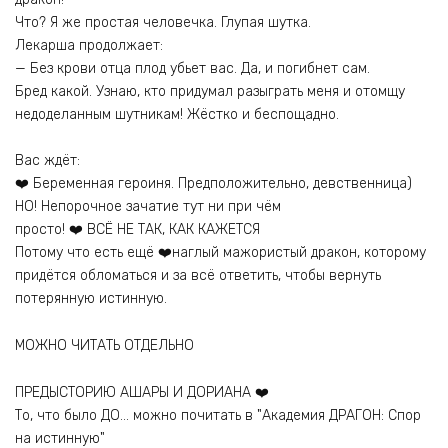
Что? Я же простая человечка. Глупая шутка.
Лекарша продолжает:
— Без крови отца плод убьет вас. Да, и погибнет сам.
Бред какой. Узнаю, кто придумал разыграть меня и отомщу
недоделанным шутникам! Жёстко и беспощадно.
Вас ждёт:
❤️ Беременная героиня. Предположительно, девственница)
НО! Непорочное зачатие тут ни при чём
просто! ❤️ ВСЁ НЕ ТАК, КАК КАЖЕТСЯ
Потому что есть ещё ❤️наглый мажористый дракон, которому
придётся обломаться и за всё ответить, чтобы вернуть
потерянную истинную.
МОЖНО ЧИТАТЬ ОТДЕЛЬНО
ПРЕДЫСТОРИЮ АШАРЫ И ДОРИАНА ❤️
То, что было ДО… можно почитать в "Академия ДРАГОН: Спор
на истинную"