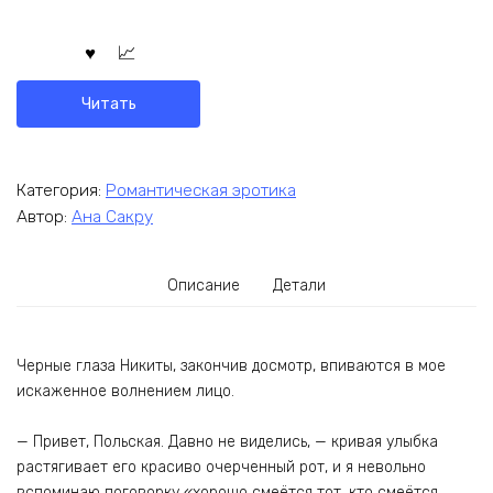
Читать
Категория:
Романтическая эротика
Автор:
Ана Сакру
Описание
Детали
Черные глаза Никиты, закончив досмотр, впиваются в мое
искаженное волнением лицо.
— Привет, Польская. Давно не виделись, — кривая улыбка
растягивает его красиво очерченный рот, и я невольно
вспоминаю поговорку «хорошо смеётся тот, кто смеётся