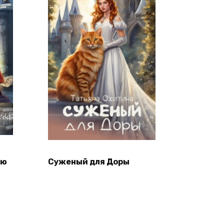
ию
Суженый для Доры