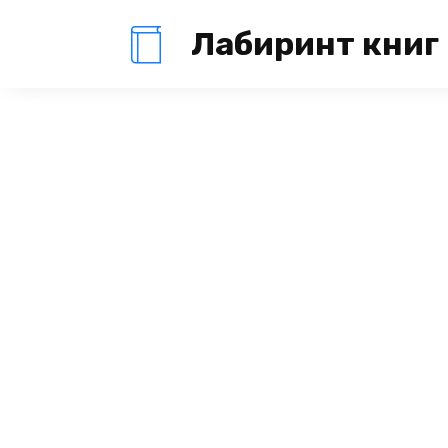
Перейти
Лабиринт книг
к
содержанию