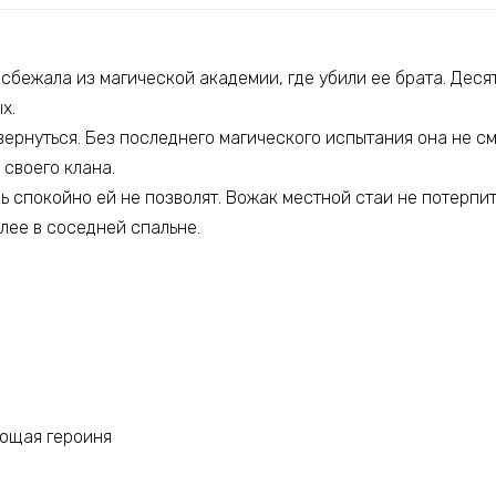
 сбежала из магической академии, где убили ее брата. Деся
х.
вернуться. Без последнего магического испытания она не с
 своего клана.
сь спокойно ей не позволят. Вожак местной стаи не потерпи
олее в соседней спальне.
ющая героиня