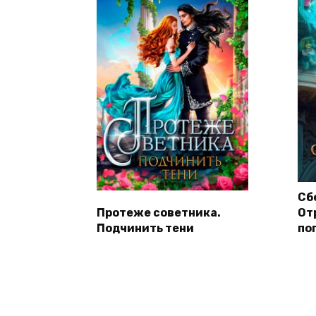
Сб
Протеже советника.
От
Подчинить тени
по