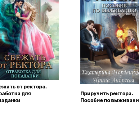
ежать от ректора.
работка для
Приручить ректора.
паданки
Пособие по выживан