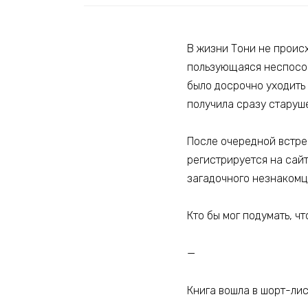
В жизни Тони не происх
пользующаяся неспособн
было досрочно уходить 
получила сразу старуш
После очередной встреч
регистрируется на сай
загадочного незнакомца
Кто бы мог подумать, ч
—
Книга вошла в шорт-ли