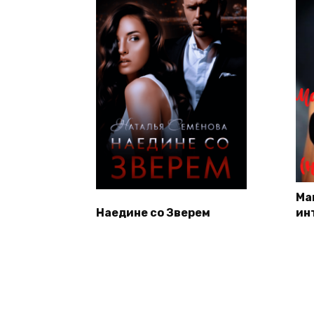
Ма
Наедине со Зверем
ин