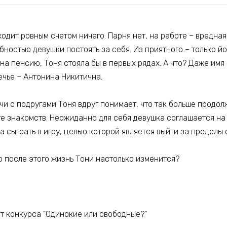
одит ровным счетом ничего. Парня нет, на работе – вредная
остью девушки постоять за себя. Из приятного – только йог
на пенсию, Тоня стояла бы в первых рядах. А что? Даже им
ечье – Антонина Никитична.
и с подругами Тоня вдруг понимает, что так больше продол
те знакомств. Неожиданно для себя девушка соглашается н
 сыграть в игру, целью которой является выйти за пределы
то после этого жизнь Тони настолько изменится?
ст конкурса "Одинокие или свободные?"