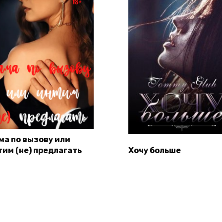
ма по вызову или
тим (не) предлагать
Хочу больше