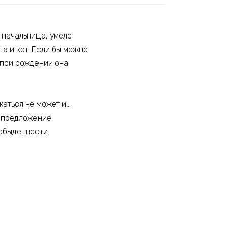
 начальница, умело
а и кот. Если бы можно
я при рождении она
жаться не может и…
а предложение
 обыденности.