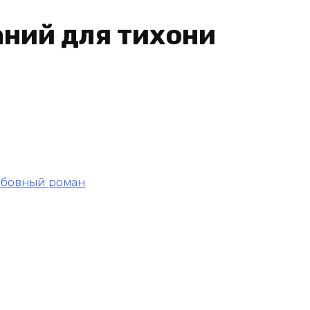
аний для тихони
бовный роман