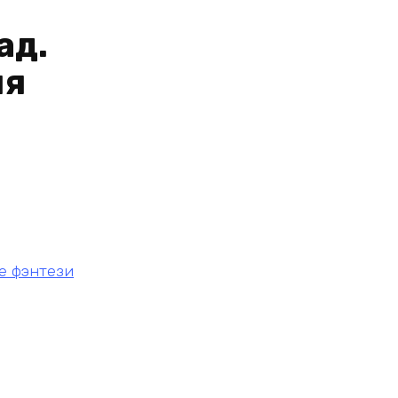
ад.
ия
е фэнтези