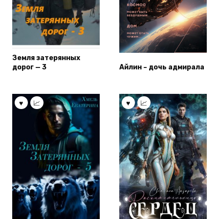
Земля затерянных
дорог — 3
Айлин – дочь адмирала