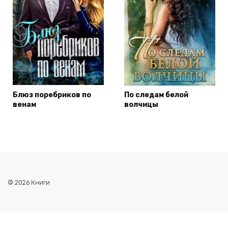
Блюз поребриков по
По следам белой
венам
волчицы
© 2026 Книги