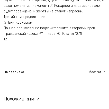
Одни обретут свои крылья, другие обзаведутся потомством, и
даже поженятся (наконец-то!) Коварное и лицемерное зло
будет побеждено, и жертвы не станут напрасны.
Третий том, продолжение.
©Нани Кроноцкая
Данное произведение подлежит защите авторских прав
[Гражданский кодекс РФ] [Глава 70] [Статья 1271]
12+
По подписке
бесплатно
Похожие книги