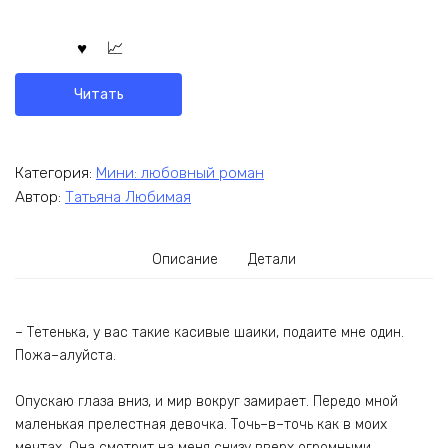
Читать
Категория:
Мини: любовный роман
Автор:
Татьяна Любимая
Описание
Детали
– Тетенька, у вас такие касивые шаики, подаите мне один.
Пожа–алуйста.
Опускаю глаза вниз, и мир вокруг замирает. Передо мной
маленькая прелестная девочка. Точь–в–точь как в моих
мечтах. Она смотрит на меня снизу вверх огромными