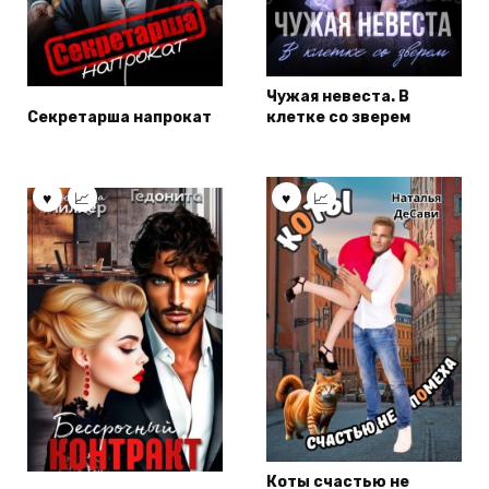
Чужая невеста. В
Секретарша напрокат
клетке со зверем
Коты счастью не