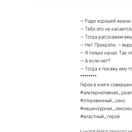
— Ради хорошей жизни 
— Тебя это не касается,
— Тогда расскажем ему 
— Нет. Прекрати, — выр
— Я только начал. Так 
— А если нет?
— Тогда я покажу ему то
********
Герои в книге совершен
#альтернативная_реал
#откровенный_секс
#нецензурная_лексика 
#властный_герой