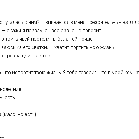
спуталась с ним? — впивается в меня презрительным взгляд
 — скажи я правду, он все равно не поверит.
о том, в чьей постели ты была той ночью.
ываюсь из его хватки, — хватит портить мою жизнь!
что прекращай начатое.
, что испортит твою жизнь. Я тебе говорил, что в моей комн
нолетние!
ьность
(мало, но есть)