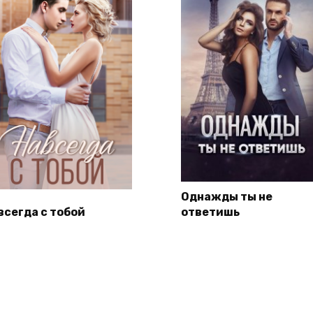
Однажды ты не
всегда с тобой
ответишь