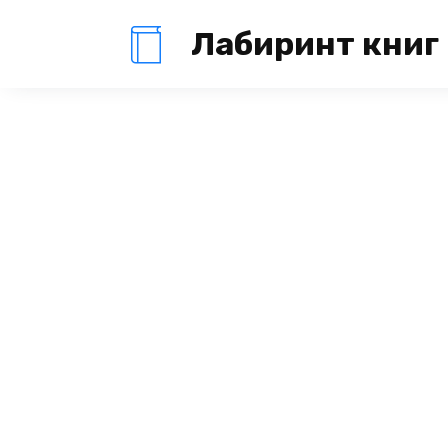
Перейти
Лабиринт книг
к
содержанию