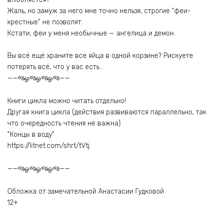
Жаль, но замуж за него мне точно нельзя, строгие “феи-
крестные” не позволят.
Кстати, феи у меня необычные — ангелица и демон.
Вы всё ещё храните все яйца в одной корзине? Рискуете
потерять всё, что у вас есть…
——જஓજஓજஓજ——
Книги цикла можно читать отдельно!
Другая книга цикла (действия развиваются параллельно, так
что очередность чтения не важна)
"Концы в воду"
https://litnet.com/shrt/tVtj
——જஓજஓજஓજ——
Обложка от замечательной Анастасии Гудковой
12+