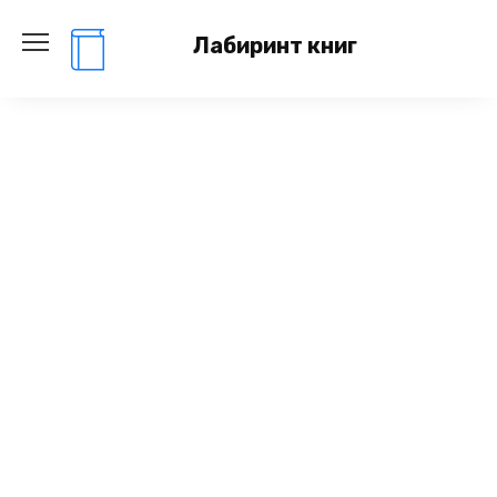
Перейти
к
Лабиринт книг
содержанию