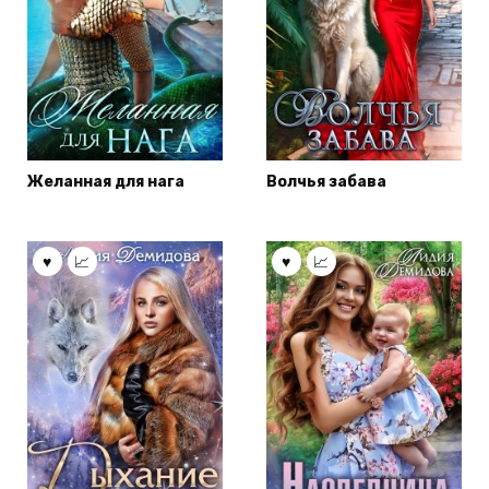
Желанная для нага
Волчья забава