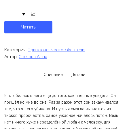
Читать
Категория:
Приключенческое фэнтези
Автор:
Снегова Анна
Описание
Детали
Я влюбилась в него ещё до того, как впервые увидела. Он
пришёл ко мне во сне. Раз за разом этот сон заканчивался
тем, что я… его убивала. И пусть я смогла вырваться из
тисков пророчества, самое ужасное началось потом. Ведь
нет ничего хуже неразделённой любви к человеку, для
которого ты навсегда останешься той смешной маленькой