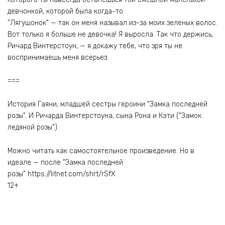
девчонкой, которой была когда-то.
"Лягушонок" — так он меня называл из-за моих зеленых волос.
Вот только я больше не девочка! Я выросла. Так что держись,
Ричард Винтерстоун, — я докажу тебе, что зря ты не
воспринимаешь меня всерьез.
===
История Гаяни, младшей сестры героини "Замка последней
розы". И Ричарда Винтерстоуна, сына Рона и Кэти ("Замок
ледяной розы")
Можно читать как самостоятельное произведение. Но в
идеале — после "Замка последней
розы" https://litnet.com/shrt/rSfX
12+