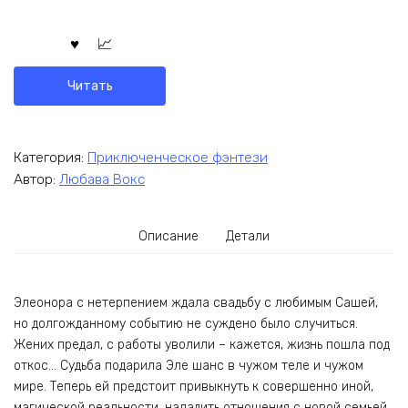
Читать
Категория:
Приключенческое фэнтези
Автор:
Любава Вокс
Описание
Детали
Элеонора с нетерпением ждала свадьбу с любимым Сашей,
но долгожданному событию не суждено было случиться.
Жених предал, с работы уволили – кажется, жизнь пошла под
откос… Судьба подарила Эле шанс в чужом теле и чужом
мире. Теперь ей предстоит привыкнуть к совершенно иной,
магической реальности, наладить отношения с новой семьей,