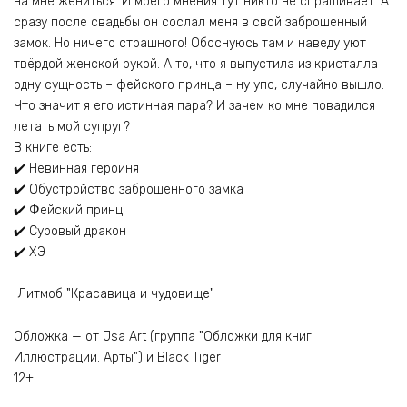
на мне жениться. И моего мнения тут никто не спрашивает. А
сразу после свадьбы он сослал меня в свой заброшенный
замок. Но ничего страшного! Обоснуюсь там и наведу уют
твёрдой женской рукой. А то, что я выпустила из кристалла
одну сущность – фейского принца – ну упс, случайно вышло.
Что значит я его истинная пара? И зачем ко мне повадился
летать мой супруг?
В книге есть:
✔️ Невинная героиня
✔️ Обустройство заброшенного замка
✔️ Фейский принц
✔️ Суровый дракон
✔️ ХЭ
Литмоб "Красавица и чудовище"
Обложка — от Jsa Art (группа "Обложки для книг.
Иллюстрации. Арты") и Black Tiger
12+