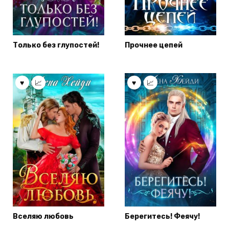
Только без глупостей!
Прочнее цепей
Вселяю любовь
Берегитесь! Феячу!