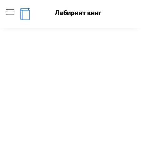
Перейти
к
Лабиринт книг
содержанию