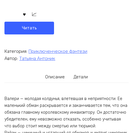
Читать
Категория:
Приключенческое фэнтези
Автор:
Татьяна Антоник
Описание
Детали
Валери — молодая колдунья, влетевшая в неприятности. Ее
маленький обман раскрывается и заканчивается тем, что она
обязана главному королевскому инквизитору. Он достаточно
убедителен, ему невозможно отказать, особенно учитывая
что выбор стоит между смертью или тюрьмой.
Райан — циничный и уставший от обманов и интриг чиновник.