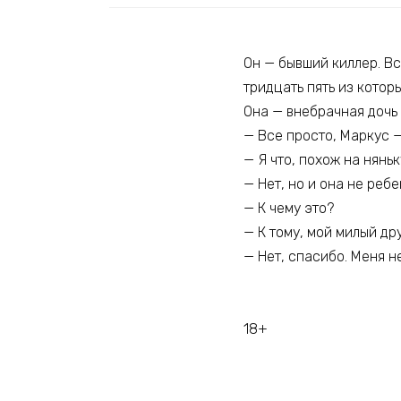
Он — бывший киллер. Вс
тридцать пять из котор
Она — внебрачная дочь 
— Все просто, Маркус —
— Я что, похож на няньк
— Нет, но и она не ребе
— К чему это?
— К тому, мой милый др
— Нет, спасибо. Меня н
18+