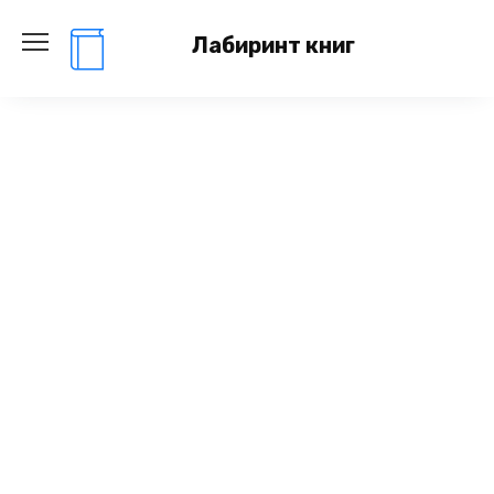
Перейти
к
Лабиринт книг
содержанию