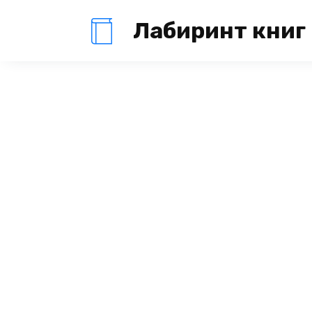
Перейти
Лабиринт книг
к
содержанию