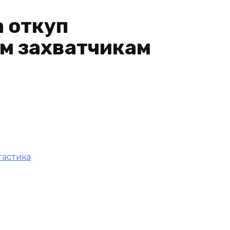
а откуп
м захватчикам
тастика