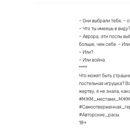
– Они выбрали тебя, – о
– Что ты имеешь в виду
– Аврора, эти послы выб
больше, чем себе. – Ил
– Или?
– Или война.
****
Что может быть страшне
постельная игрушка? Во
жертву, я не знала, как
#МЖМ_местами_МЖ
#Самоотверженная_ге
#Авторские_расы
18+