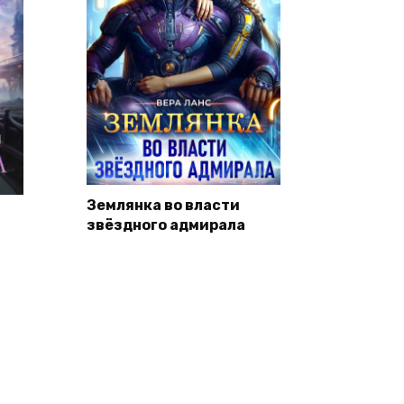
Землянка во власти
звёздного адмирала