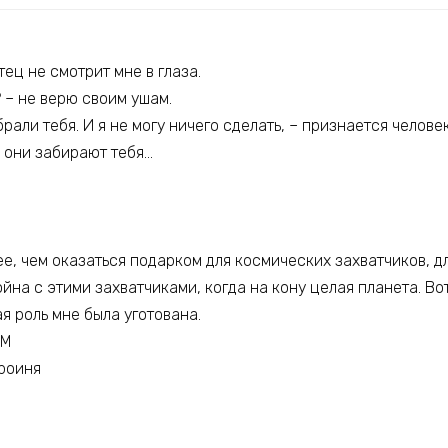
тец не смотрит мне в глаза.
? – не верю своим ушам.
рали тебя. И я не могу ничего сделать, – признается челове
и они забирают тебя…
е, чем оказаться подарком для космических захватчиков, д
йна с этими захватчиками, когда на кону целая планета. Вот
ая роль мне была уготована.
ММ
роиня