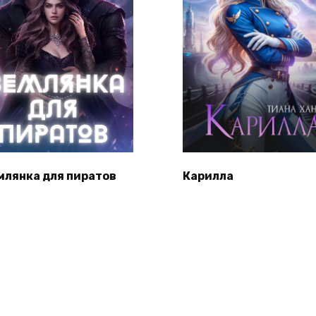
млянка для пиратов
Карилла