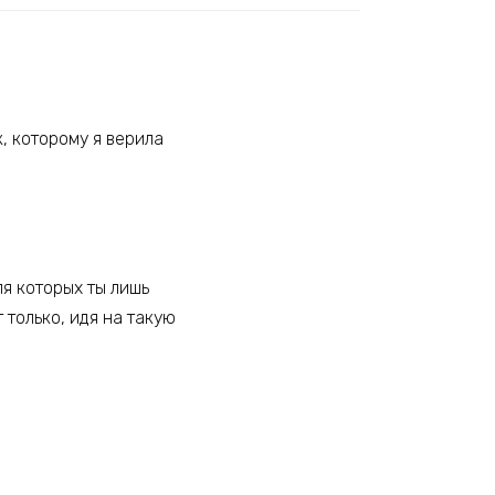
к, которому я верила
ля которых ты лишь
 только, идя на такую