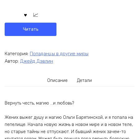
Читать
Категория:
Попаданцы в другие миры
Автор:
Джейд Дэвлин
Описание
Детали
Вернуть честь, магию …и любовь?
Жених выжег душу и магию Ольги Барятинской, и я попала на
пепелище. Начала новую жизнь в новом мире и в новом теле,
но старые тайны не отпускают. И бывший жених зачем-то
крутится рядом. Может быть пришла пора вернуть боярскую