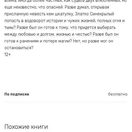
война, иногда более частных, как судьба двух влюбленных, но
еще неизвестно, что опасней. Разве думал, открывая
присланную невесть кем шкатулку, Златко Синекрылый
попасть в водоворот истории и чужих жизней, полных огня и
тьмы? Разве был он готов к тому, что придется выбирать
между любовью и долгом, жизнью и честью? Разве был он
готов к ранениям и потере магии? Нет, но разве мог он
остановиться?
12+
По подписке
бесплатно
Похожие книги