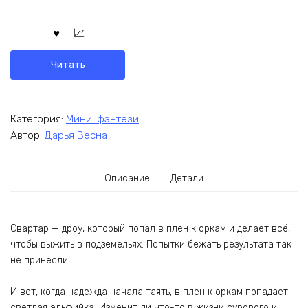
Читать
Категория:
Мини: фэнтези
Автор:
Дарья Весна
Описание
Детали
Свартар — дроу, который попал в плен к оркам и делает всё,
чтобы выжить в подземельях. Попытки бежать результата так
не принесли.
И вот, когда надежда начала таять, в плен к оркам попадает
светлая эльфийка. Изменит ли что-то в жизни сурового и