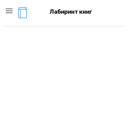
Перейти
к
Лабиринт книг
содержанию