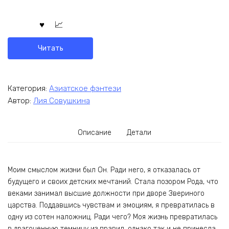
Читать
Категория:
Азиатское фэнтези
Автор:
Лия Совушкина
Описание
Детали
Моим смыслом жизни был Он. Ради него, я отказалась от
будущего и своих детских мечтаний. Стала позором Рода, что
веками занимал высшие должности при дворе Звериного
царства. Поддавшись чувствам и эмоциям, я превратилась в
одну из сотен наложниц. Ради чего? Моя жизнь превратилась
в драгоценную темницу из правил, однако так и не принесла