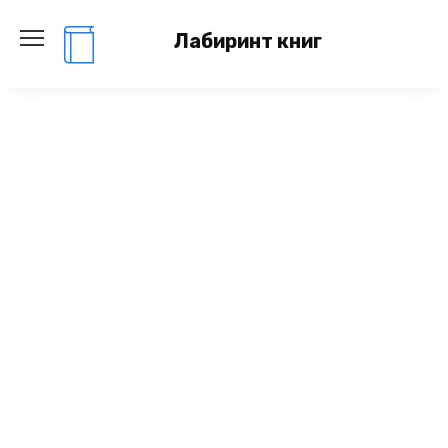
Перейти
к
Лабиринт книг
содержанию