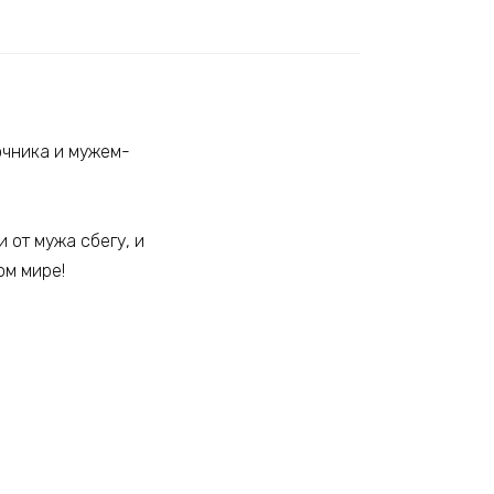
очника и мужем-
и от мужа сбегу, и
ом мире!