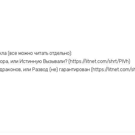
а (все можно читать отдельно):
ра, или Истинную Вызывали? (https://litnet.com/shrt/PlVh)
раконов, или Развод (не) гарантирован (https://litnet.com/s