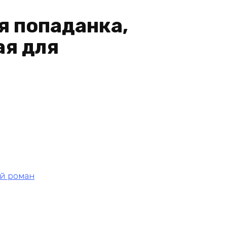
я попаданка,
ая для
й роман