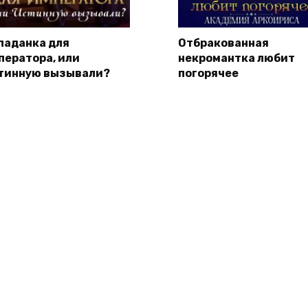
паданка для
Отбракованная
ператора, или
некромантка любит
тинную вызывали?
погорячее