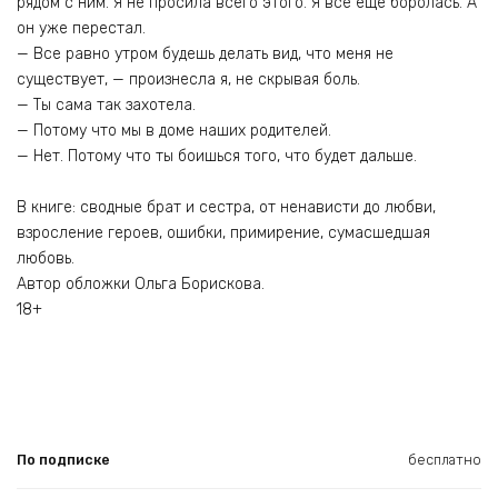
рядом с ним. Я не просила всего этого. Я все еще боролась. А
он уже перестал.
— Все равно утром будешь делать вид, что меня не
существует, — произнесла я, не скрывая боль.
— Ты сама так захотела.
— Потому что мы в доме наших родителей.
— Нет. Потому что ты боишься того, что будет дальше.
В книге: сводные брат и сестра, от ненависти до любви,
взросление героев, ошибки, примирение, сумасшедшая
любовь.
Автор обложки Ольга Борискова.
18+
По подписке
бесплатно