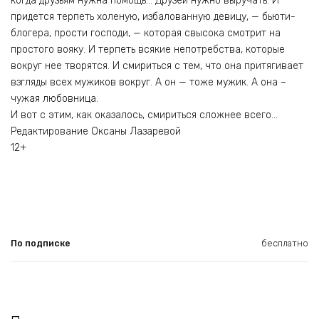
когда друзьям нужна помощь… Друзей нужно выручать. И
придется терпеть холеную, избалованную девицу, — бьюти-
блогера, прости господи, — которая свысока смотрит на
простого вояку. И терпеть всякие непотребства, которые
вокруг нее творятся. И смириться с тем, что она притягивает
взгляды всех мужиков вокруг. А он — тоже мужик. А она –
чужая любовница.
И вот с этим, как оказалось, смириться сложнее всего…
Редактирование Оксаны Лазаревой
12+
По подписке
бесплатно