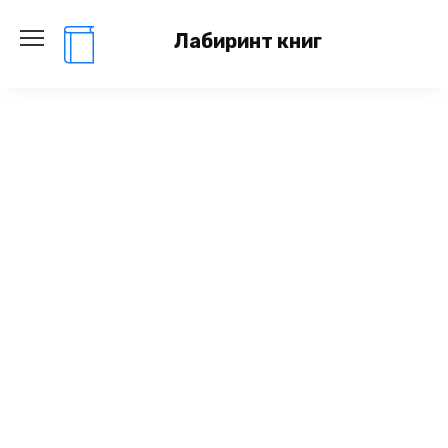
Перейти
к
Лабиринт книг
содержанию