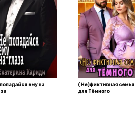
 попадайся ему на
( Не)фиктивная семья
аза
для Тёмного