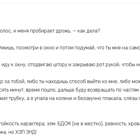
голос, и меня пробирает дрожь, — как дела?
жишь, посмотри в окно и потом подумай, что ты мне на само
иду к окну, отодвигаю штору и закрываю рот рукой, чтобы не
р за тобой, либо ты находишь способ выйти ко мне, либо мо
сять минут, время пошло, дальше буду возвращать по частям.
жил трубку, а я упала на колени и беззвучно плакала, слёзы
…
стойкость характера, элм. БДСМ (не в жестко), ревность, кро
жа, но ХЭП ЭНД!