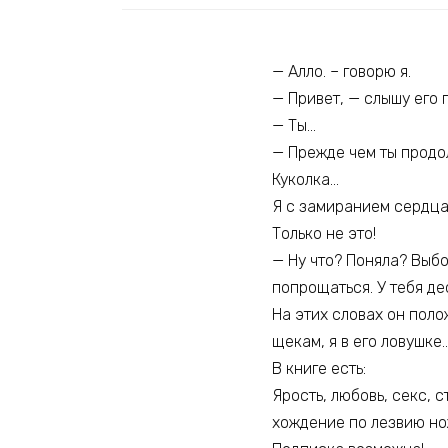
— Алло. – говорю я.
— Привет, — слышу его 
— Ты…
— Прежде чем ты продол
Куколка…
Я с замиранием сердца 
Только не это!
— Ну что? Поняла? Выбо
попрощаться. У тебя де
На этих словах он поло
щекам, я в его ловушке
В книге есть:
Ярость, любовь, секс, 
хождение по лезвию но