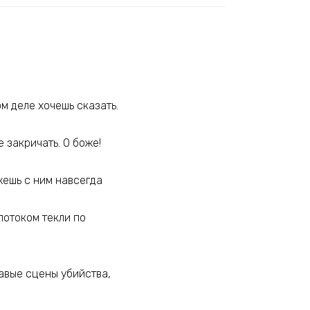
м деле хочешь сказать.
 закричать. О боже!
жешь с ним навсегда
 потоком текли по
вавые сцены убийства,