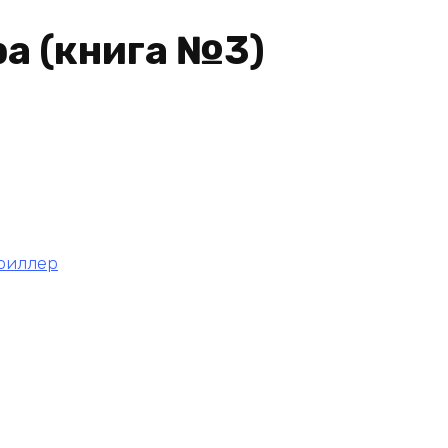
ра (книга №3)
риллер