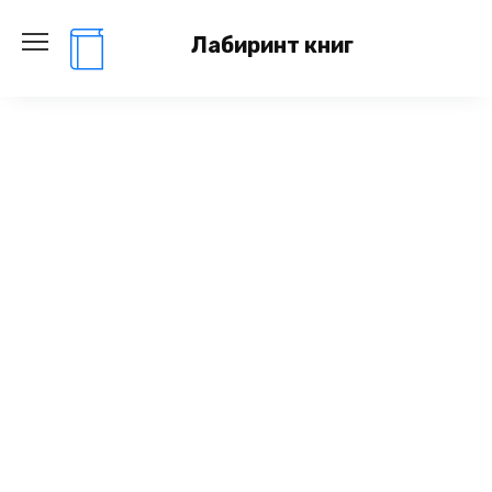
Перейти
к
Лабиринт книг
содержанию